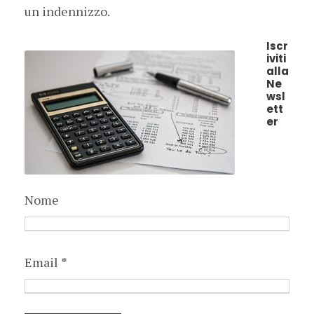
un indennizzo.
Iscr
iviti
alla
Ne
wsl
ett
er
Nome
Email
*