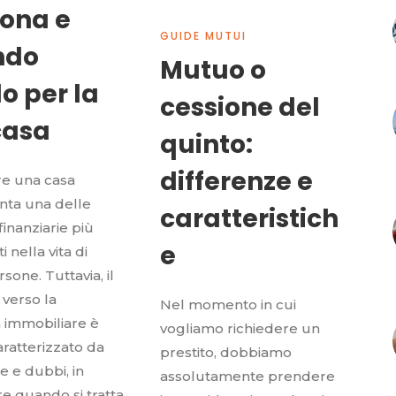
iona e
GUIDE MUTUI
ndo
Mutuo o
o per la
cessione del
casa
quinto:
differenze e
re una casa
nta una delle
caratteristich
finanziarie più
e
 nella vita di
sone. Tuttavia, il
verso la
Nel momento in cui
 immobiliare è
vogliamo richiedere un
ratterizzato da
prestito, dobbiamo
e e dubbi, in
assolutamente prendere
re quando si tratta