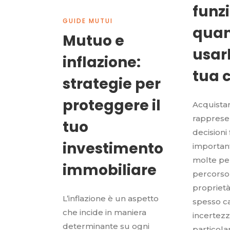
funz
GUIDE MUTUI
qua
Mutuo e
usarl
inflazione:
tua 
strategie per
proteggere il
Acquista
rapprese
tuo
decisioni 
investimento
importanti
molte per
immobiliare
percorso 
proprietà
L’inflazione è un aspetto
spesso ca
che incide in maniera
incertezz
determinante su ogni
particola