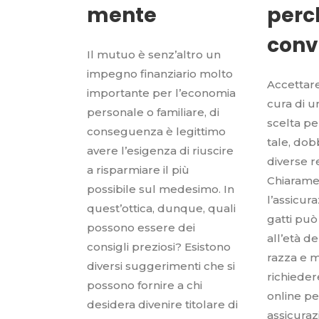
mente
perc
conv
Il mutuo è senz’altro un
impegno finanziario molto
Accettare
importante per l’economia
cura di u
personale o familiare, di
scelta pe
conseguenza è legittimo
tale, do
avere l’esigenza di riuscire
diverse r
a risparmiare il più
Chiarame
possibile sul medesimo. In
l’assicur
quest’ottica, dunque, quali
gatti può
possono essere dei
all’età de
consigli preziosi? Esistono
razza e m
diversi suggerimenti che si
richieder
possono fornire a chi
online pe
desidera divenire titolare di
assicuraz