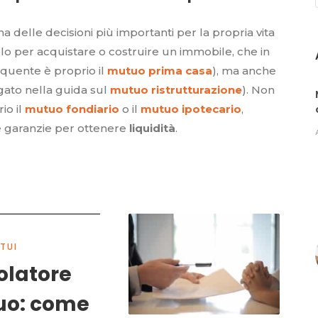
elle decisioni più importanti per la propria vita
lo per acquistare o costruire un immobile, che in
frequente è proprio il
mutuo prima casa
), ma anche
ato nella guida sul
mutuo ristrutturazione
). Non
io il
mutuo fondiario
o il
mutuo ipotecario
,
le garanzie per ottenere
liquidità
.
TUI
olatore
o: come