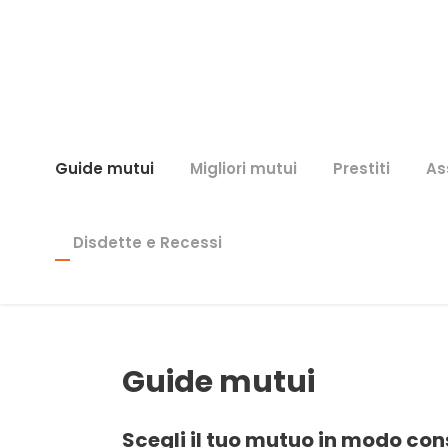
Guide mutui
Migliori mutui
Prestiti
As
Disdette e Recessi
Guide mutui
Scegli il tuo mutuo in modo con