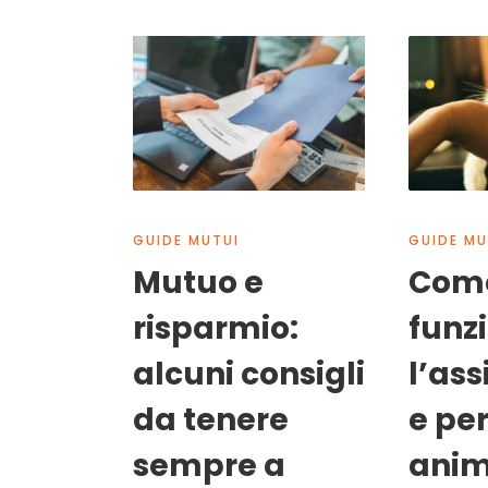
GUIDE MUTUI
GUIDE MU
Mutuo e
Com
risparmio:
funz
alcuni consigli
l’as
da tenere
e per
sempre a
anim