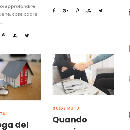
i approfondire
tiene, cosa copre
..
GUIDE MUTUI
TUI
Quando
oga del