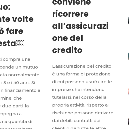
conviene
o:
ricorrere
te volte
all’assicurazi
ò fare
one del
iesta￼
credito
i compra una
L’assicurazione del credito
accende un mutuo
è una forma di protezione
urata normalmente
di cui possono usufruire le
 i 5 e i 40 anni. Si
imprese che intendono
 un finanziamento a
tutelarsi, nel corso della
rmine, che
propria attività, rispetto ai
 due parti: la
rischi che possono derivare
 impegna a
dai debiti contratti dai
na quantità di
clienti o da tutte le altre