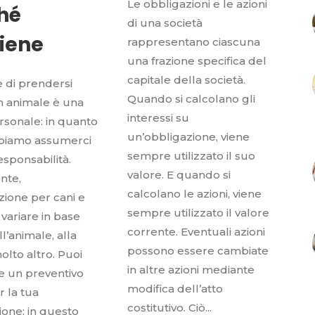
Le obbligazioni e le azioni
hé
di una società
iene
rappresentano ciascuna
una frazione specifica del
capitale della società.
 di prendersi
Quando si calcolano gli
n animale è una
interessi su
rsonale: in quanto
un’obbligazione, viene
bbiamo assumerci
sempre utilizzato il suo
esponsabilità.
valore. E quando si
nte,
calcolano le azioni, viene
azione per cani e
sempre utilizzato il valore
 variare in base
corrente. Eventuali azioni
ll’animale, alla
possono essere cambiate
olto altro. Puoi
in altre azioni mediante
e un preventivo
modifica dell’atto
r la tua
costitutivo. Ciò...
ione: in questo