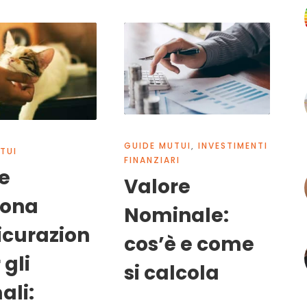
GUIDE MUTUI
,
INVESTIMENTI
TUI
FINANZIARI
e
Valore
iona
Nominale:
sicurazion
cos’è e come
 gli
si calcola
ali: