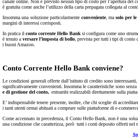
canale online. Non è previsto nessun tipo di costo per l’apertura del co
è gratuita come anche l’utilizzo della carta prepagata collegata al conto
Insomma una soluzione particolarmente
conveniente
, ma
solo per l
margini di interessi corrisposti.
In pratica il
conto corrente Hello Bank
si configura come uno strument
è tenuto a
versare l’imposta di bollo
, prevista per tutti i tipi di con
i buoni Amazon.
Conto Corrente Hello Bank conviene?
Le condizioni generali offerte dall’istituto di credito sono interessant
significativamente convenienti. Insomma le caratteristiche sono senza d
e di gestione del conto,
entrambi realizzabili direttamente sulla piatta
E’ indispensabile tenere presente, inoltre, che chi sceglie di accredi
i tanti utenti ormai abituati a comprare sulle piattaforme di e-commerc
Come accennato in precedenza, il Conto Hello Bank, non è una soluzi
una condizione che caratterizza, però tutti i conti deposito offerti nel
So