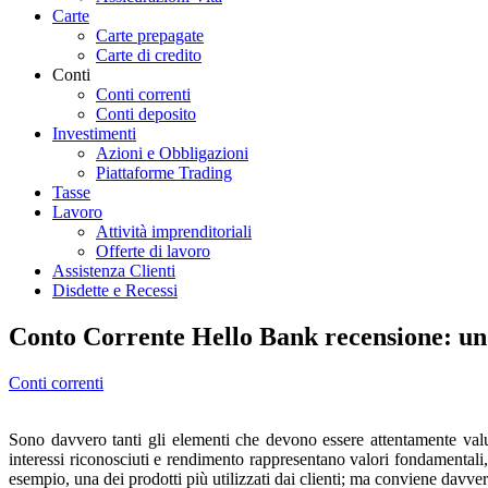
Carte
Carte prepagate
Carte di credito
Conti
Conti correnti
Conti deposito
Investimenti
Azioni e Obbligazioni
Piattaforme Trading
Tasse
Lavoro
Attività imprenditoriali
Offerte di lavoro
Assistenza Clienti
Disdette e Recessi
Conto Corrente Hello Bank recensione: un 
Conti correnti
Sono davvero tanti gli elementi che devono essere attentamente valut
interessi riconosciuti e rendimento rappresentano valori fondamentali,
esempio, una dei prodotti più utilizzati dai clienti; ma conviene davv