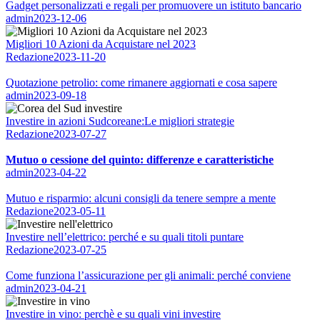
Gadget personalizzati e regali per promuovere un istituto bancario
admin
2023-12-06
Migliori 10 Azioni da Acquistare nel 2023
Redazione
2023-11-20
Quotazione petrolio: come rimanere aggiornati e cosa sapere
admin
2023-09-18
Investire in azioni Sudcoreane:Le migliori strategie
Redazione
2023-07-27
Mutuo o cessione del quinto: differenze e caratteristiche
admin
2023-04-22
Mutuo e risparmio: alcuni consigli da tenere sempre a mente
Redazione
2023-05-11
Investire nell’elettrico: perché e su quali titoli puntare
Redazione
2023-07-25
Come funziona l’assicurazione per gli animali: perché conviene
admin
2023-04-21
Investire in vino: perchè e su quali vini investire