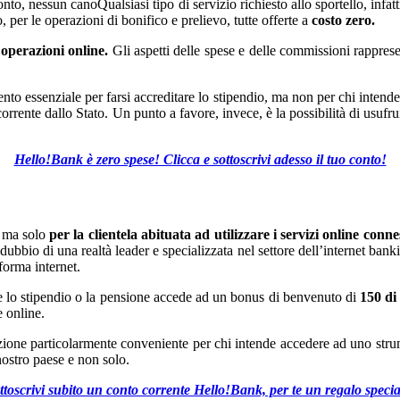
nto, nessun canoQualsiasi tipo di servizio richiesto allo sportello, infatt
, per le operazioni di bonifico e prelievo, tutte offerte a
costo zero.
e operazioni online.
Gli aspetti delle spese e delle commissioni rappres
o essenziale per farsi accreditare lo stipendio, ma non per chi intende ver
to corrente dallo Stato. Un punto a favore, invece, è la possibilità di usu
Hello!Bank è zero spese! Clicca e sottoscrivi adesso il tuo conto!
i, ma solo
per la clientela abituata ad utilizzare i servizi online conne
ubbio di una realtà leader e specializzata nel settore dell’internet bank
forma internet.
tare lo stipendio o la pensione accede ad un bonus di benvenuto di
150 di
e online.
one particolarmente conveniente per chi intende accedere ad uno strum
 nostro paese e non solo.
ttoscrivi subito un conto corrente Hello!Bank, per te un regalo specia