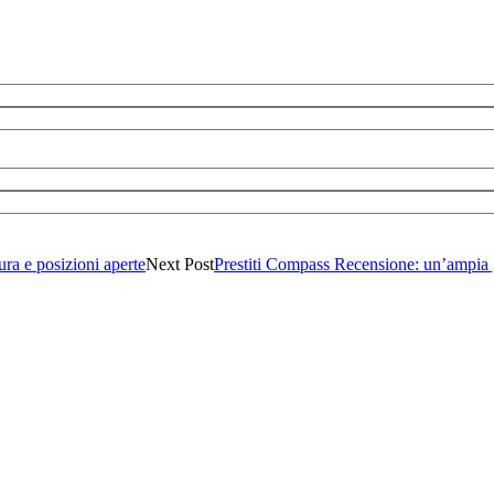
ra e posizioni aperte
Next Post
Prestiti Compass Recensione: un’ampia g