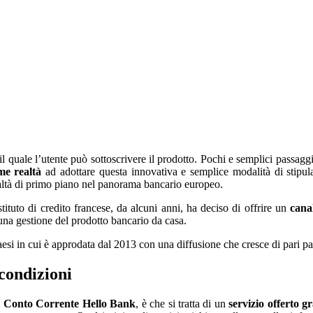
l quale l’utente può sottoscrivere il prodotto. Pochi e semplici passaggi
me realtà
ad adottare questa innovativa e semplice modalità di stipula
altà di primo piano nel panorama bancario europeo.
tituto di credito francese, da alcuni anni, ha deciso di offrire un
canal
una gestione del prodotto bancario da casa.
esi in cui è approdata dal 2013 con una diffusione che cresce di pari pas
condizioni
l
Conto Corrente Hello Bank
, è che si tratta di un
servizio offerto g