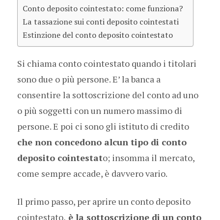
Conto deposito cointestato: come funziona?
La tassazione sui conti deposito cointestati
Estinzione del conto deposito cointestato
Si chiama conto cointestato quando i titolari
sono due o più persone. E’ la banca a
consentire la sottoscrizione del conto ad uno
o più soggetti con un numero massimo di
persone. E poi ci sono gli istituto di credito
che non concedono alcun tipo di conto
deposito cointestat
o; insomma il mercato,
come sempre accade, è davvero vario.
Il primo passo, per aprire un conto deposito
cointestato,
è la sottoscrizione di un conto