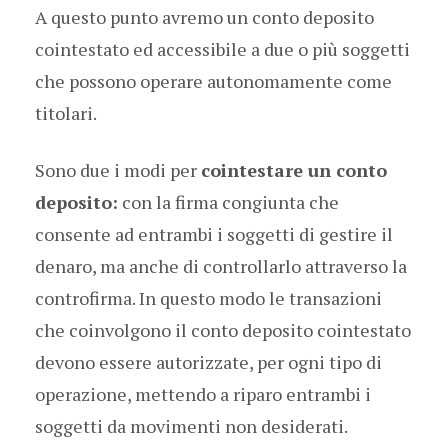
A questo punto avremo un conto deposito
cointestato ed accessibile a due o più soggetti
che possono operare autonomamente come
titolari.
Sono due i modi per
cointestare un conto
deposito:
con la firma congiunta che
consente ad entrambi i soggetti di gestire il
denaro, ma anche di controllarlo attraverso la
controfirma. In questo modo le transazioni
che coinvolgono il conto deposito cointestato
devono essere autorizzate, per ogni tipo di
operazione, mettendo a riparo entrambi i
soggetti da movimenti non desiderati.