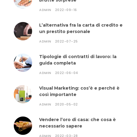
brutte sorprese
ADMIN
2022-09-16
L’alternativa fra la carta di credito e
un prestito personale
ADMIN
2022-07-25
Tipologie di contratti di lavoro: la
guida completa
ADMIN
2022-06-04
Visual Marketing: cos’è e perché è
così importante
ADMIN
2020-05-02
Vendere l’oro di casa: che cosa è
necessario sapere
ADMIN
2022-03-28