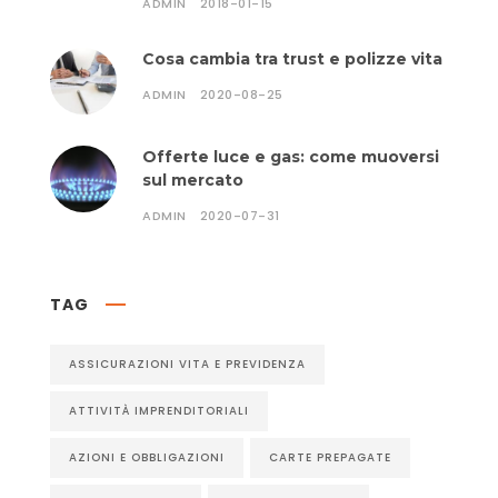
ADMIN
2018-01-15
Cosa cambia tra trust e polizze vita
ADMIN
2020-08-25
Offerte luce e gas: come muoversi
sul mercato
ADMIN
2020-07-31
TAG
ASSICURAZIONI VITA E PREVIDENZA
ATTIVITÀ IMPRENDITORIALI
AZIONI E OBBLIGAZIONI
CARTE PREPAGATE