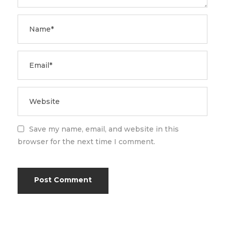
Save my name, email, and website in this
browser for the next time I comment.