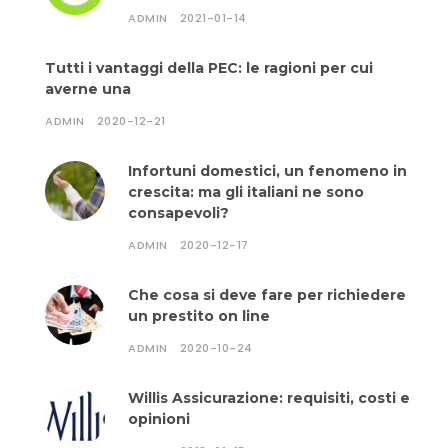
ADMIN
2021-01-14
Tutti i vantaggi della PEC: le ragioni per cui
averne una
ADMIN
2020-12-21
Infortuni domestici, un fenomeno in
crescita: ma gli italiani ne sono
consapevoli?
ADMIN
2020-12-17
Che cosa si deve fare per richiedere
un prestito on line
ADMIN
2020-10-24
Willis Assicurazione: requisiti, costi e
opinioni