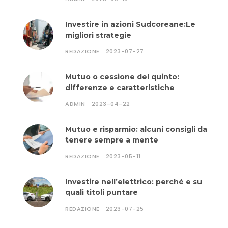
Investire in azioni Sudcoreane:Le
migliori strategie
REDAZIONE
2023-07-27
Mutuo o cessione del quinto:
differenze e caratteristiche
ADMIN
2023-04-22
Mutuo e risparmio: alcuni consigli da
tenere sempre a mente
REDAZIONE
2023-05-11
Investire nell’elettrico: perché e su
quali titoli puntare
REDAZIONE
2023-07-25