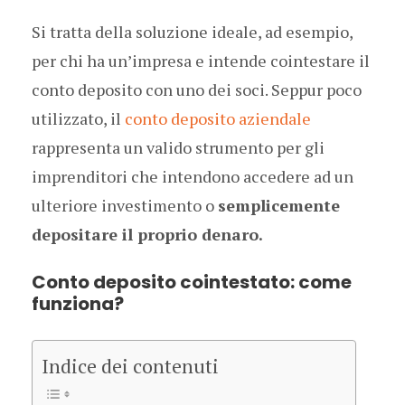
Si tratta della soluzione ideale, ad esempio,
per chi ha un’impresa e intende cointestare il
conto deposito con uno dei soci. Seppur poco
utilizzato, il
conto deposito aziendale
rappresenta un valido strumento per gli
imprenditori che intendono accedere ad un
ulteriore investimento o
semplicemente
depositare il proprio denaro.
Conto deposito cointestato: come
funziona?
Indice dei contenuti