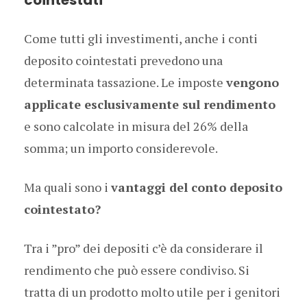
cointestati
Come tutti gli investimenti, anche i conti
deposito cointestati prevedono una
determinata tassazione. Le imposte
vengono
applicate esclusivamente sul rendimento
e sono calcolate in misura del 26% della
somma; un importo considerevole.
Ma quali sono i
vantaggi del conto deposito
cointestato?
Tra i ”pro” dei depositi c’è da considerare il
rendimento che può essere condiviso. Si
tratta di un prodotto molto utile per i genitori