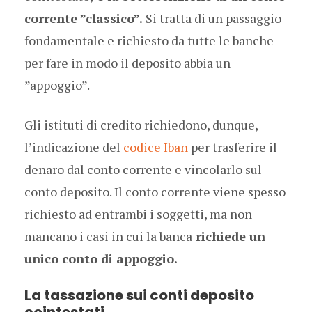
corrente ”classico”.
Si tratta di un passaggio
fondamentale e richiesto da tutte le banche
per fare in modo il deposito abbia un
”appoggio”.
Gli istituti di credito richiedono, dunque,
l’indicazione del
codice Iban
per trasferire il
denaro dal conto corrente e vincolarlo sul
conto deposito. Il conto corrente viene spesso
richiesto ad entrambi i soggetti, ma non
mancano i casi in cui la banca
richiede un
unico conto di appoggio.
La tassazione sui conti deposito