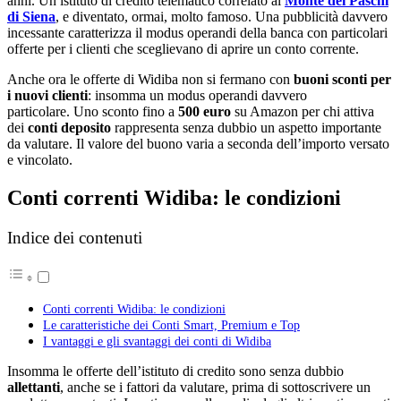
anni. Un istituto di credito telematico correlato al
Monte dei Paschi
di Siena
, e diventato, ormai, molto famoso. Una pubblicità davvero
incessante caratterizza il modus operandi della banca con particolari
offerte per i clienti che sceglievano di aprire un conto corrente.
Anche ora le offerte di Widiba non si fermano con
buoni sconti per
i nuovi clienti
: insomma un modus operandi davvero
particolare. Uno sconto fino a
500 euro
su Amazon per chi attiva
dei
conti deposito
rappresenta senza dubbio un aspetto importante
da valutare. Il valore del buono varia a seconda dell’importo versato
e vincolato.
Conti correnti Widiba: le condizioni
Indice dei contenuti
Conti correnti Widiba: le condizioni
Le caratteristiche dei Conti Smart, Premium e Top
I vantaggi e gli svantaggi dei conti di Widiba
Insomma le offerte dell’istituto di credito sono senza dubbio
allettanti
, anche se i fattori da valutare, prima di sottoscrivere un