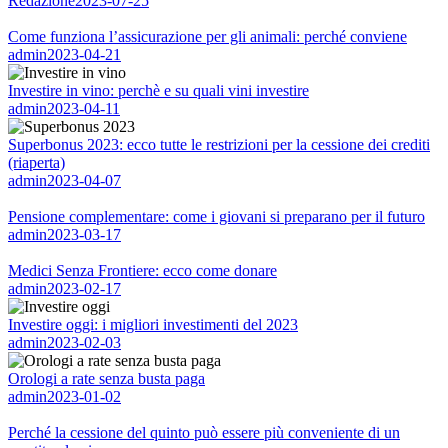
Redazione
2023-07-25
Come funziona l’assicurazione per gli animali: perché conviene
admin
2023-04-21
Investire in vino: perchè e su quali vini investire
admin
2023-04-11
Superbonus 2023: ecco tutte le restrizioni per la cessione dei crediti
(riaperta)
admin
2023-04-07
Pensione complementare: come i giovani si preparano per il futuro
admin
2023-03-17
Medici Senza Frontiere: ecco come donare
admin
2023-02-17
Investire oggi: i migliori investimenti del 2023
admin
2023-02-03
Orologi a rate senza busta paga
admin
2023-01-02
Perché la cessione del quinto può essere più conveniente di un