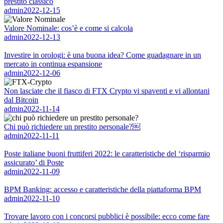
prestito classico
admin
2022-12-15
Valore Nominale: cos’è e come si calcola
admin
2022-12-13
Investire in orologi: è una buona idea? Come guadagnare in un
mercato in continua espansione
admin
2022-12-06
Non lasciate che il fiasco di FTX Crypto vi spaventi e vi allontani
dal Bitcoin
admin
2022-11-14
Chi può richiedere un prestito personale?￼
admin
2022-11-11
Poste italiane buoni fruttiferi 2022: le caratteristiche del ‘risparmio
assicurato’ di Poste
admin
2022-11-09
BPM Banking: accesso e caratteristiche della piattaforma BPM
admin
2022-11-10
Trovare lavoro con i concorsi pubblici è possibile: ecco come fare