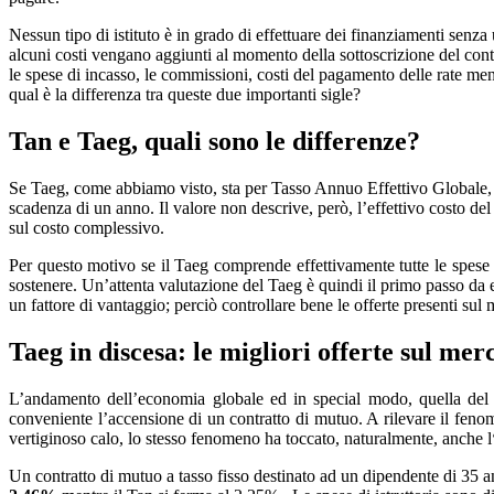
Nessun tipo di istituto è in grado di effettuare dei finanziamenti sen
alcuni costi vengano aggiunti al momento della sottoscrizione del contr
le spese di incasso, le commissioni, costi del pagamento delle rate me
qual è la differenza tra queste due importanti sigle?
Tan e Taeg, quali sono le differenze?
Se Taeg, come abbiamo visto, sta per Tasso Annuo Effettivo Globale, i
scadenza di un anno. Il valore non descrive, però, l’effettivo costo del 
sul costo complessivo.
Per questo motivo se il Taeg comprende effettivamente tutte le spese
sostenere. Un’attenta valutazione del Taeg è quindi il primo passo da e
un fattore di vantaggio; perciò controllare bene le offerte presenti su
Taeg in discesa: le migliori offerte sul mer
L’andamento dell’economia globale ed in special modo, quella del n
conveniente l’accensione di un contratto di mutuo. A rilevare il fen
vertiginoso calo, lo stesso fenomeno ha toccato, naturalmente, anche l
Un contratto di mutuo a tasso fisso destinato ad un dipendente di 35 an