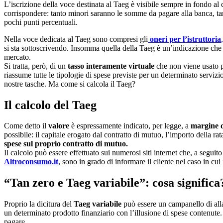
L’iscrizione della voce destinata al Taeg è visibile sempre in fondo a
corrispondere: tanto minori saranno le somme da pagare alla banca, ta
pochi punti percentuali.
Nella voce dedicata al Taeg sono compresi gli
oneri per l’istruttoria
,
si sta sottoscrivendo. Insomma quella della Taeg è un’indicazione che 
mercato.
Si tratta, però, di un
tasso interamente virtuale
che non viene usato p
riassume tutte le tipologie di spese previste per un determinato serv
nostre tasche. Ma come si calcola il Taeg?
Il calcolo del Taeg
Come detto il
valore
è espressamente indicato, per legge, a
margine d
possibile: il capitale erogato dal contratto di mutuo, l’importo della r
spese sul proprio contratto di mutuo.
Il calcolo può essere effettuato sui numerosi siti internet che, a seguito
Altroconsumo.it
, sono in grado di informare il cliente nel caso in cui
“Tan zero e Taeg variabile”: cosa significa
Proprio la dicitura del
Taeg variabile
può essere un campanello di alla
un determinato prodotto finanziario con l’illusione di spese contenute
pagare.