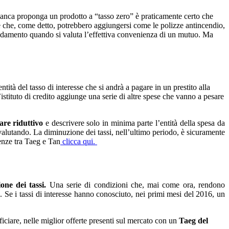
 banca proponga un prodotto a “tasso zero” è praticamente certo che
rie che, come detto, potrebbero aggiungersi come le polizze antincendio,
ffidamento quando si valuta l’effettiva convenienza di un mutuo. Ma
entità del tasso di interesse che si andrà a pagare in un prestito alla
’istituto di credito aggiunge una serie di altre spese che vanno a pesare
are riduttivo
e descrivere solo in minima parte l’entità della spesa da
 valutando. La diminuzione dei tassi, nell’ultimo periodo, è sicuramente
renze tra Taeg e Tan
clicca qui.
ne dei tassi.
Una serie di condizioni che, mai come ora, rendono
o. Se i tassi di interesse hanno conosciuto, nei primi mesi del 2016, un
iciare, nelle miglior offerte presenti sul mercato con un
Taeg del