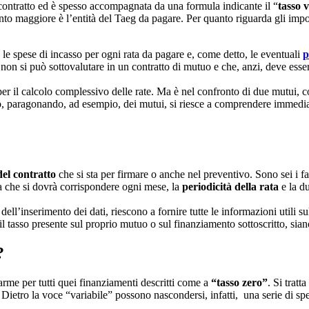
l contratto ed è spesso accompagnata da una formula indicante il “
tasso v
nto maggiore è l’entità del Taeg da pagare. Per quanto riguarda gli imp
le spese di incasso per ogni rata da pagare e, come detto, le eventuali
p
non si può sottovalutare in un contratto di mutuo e che, anzi, deve esse
er il calcolo complessivo delle rate. Ma è nel confronto di due mutui, c
izio, paragonando, ad esempio, dei mutui, si riesce a comprendere immed
el contratto
che si sta per firmare o anche nel preventivo. Sono sei i fa
ata che si dovrà corrispondere ogni mese, la
periodicità della rata
e la du
 dell’inserimento dei dati, riescono a fornire tutte le informazioni utili 
 il tasso presente sul proprio mutuo o sul finanziamento sottoscritto, sia
?
rme per tutti quei finanziamenti descritti come a
“tasso zero”
. Si trat
. Dietro la voce “variabile” possono nascondersi, infatti, una serie di s