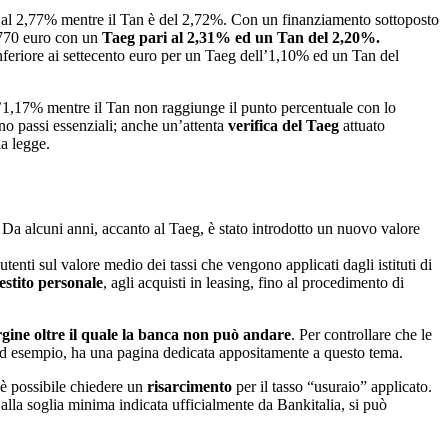
ri al 2,77% mentre il Tan è del 2,72%. Con un finanziamento sottoposto
a 770 euro con un
Taeg pari al 2,31% ed un Tan del 2,20%.
inferiore ai settecento euro per un Taeg dell’1,10% ed un Tan del
ll’1,17% mentre il Tan non raggiunge il punto percentuale con lo
no passi essenziali; anche un’attenta
verifica del Taeg
attuato
la legge.
Da alcuni anni, accanto al Taeg, è stato introdotto un nuovo valore
utenti sul valore medio dei tassi che vengono applicati dagli istituti di
estito personale
, agli acquisti in leasing, fino al procedimento di
gine oltre il quale la banca non può andare
. Per controllare che le
, ad esempio, ha una pagina dedicata appositamente a questo tema.
, è possibile chiedere un
risarcimento
per il tasso “usuraio” applicato.
e alla soglia minima indicata ufficialmente da Bankitalia, si può