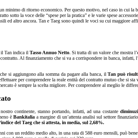
za un minimo di ritorno economico. Per questo motivo, nel caso in cui la
atto sotto la voce delle “spese per la pratica” e le varie spese accesso
nsili ed altro ancora. Tan e Taeg sono quindi le voci su cui maggiore a
l Tan indica il
Tasso Annuo Netto
. Si tratta di un valore che mostra l’
contratto. Al finanziamento che si va a corrispondere in banca, infatti, l
 che si aggiungono alla somma da pagare alla banca, il
Tan può risult
ffettuare per comprendere la reale entità del contratto mutuo che si sta
l mercato è sempre la scelta migliore. Per comprendere al meglio le diffe
cato
ostro continente, stanno portando, infatti, ad una costante
diminuzio
omeno è
Bankitalia
a margine di un’attenta analisi sul settore finanziari
‘indice del Taeg che si attesta, in media, sul 2,68%.
ni con un reddito medio alto, in una rata di 588 euro mensili, può benef