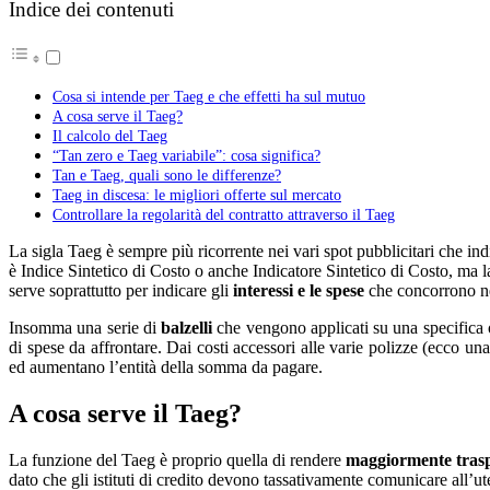
Indice dei contenuti
Cosa si intende per Taeg e che effetti ha sul mutuo
A cosa serve il Taeg?
Il calcolo del Taeg
“Tan zero e Taeg variabile”: cosa significa?
Tan e Taeg, quali sono le differenze?
Taeg in discesa: le migliori offerte sul mercato
Controllare la regolarità del contratto attraverso il Taeg
La sigla Taeg è sempre più ricorrente nei vari spot pubblicitari che in
è Indice Sintetico di Costo o anche Indicatore Sintetico di Costo, ma l
serve soprattutto per indicare gli
interessi e le spese
che concorrono ne
Insomma una serie di
balzelli
che vengono applicati su una specifica o
di spese da affrontare. Dai costi accessori alle varie polizze (ecco un
ed aumentano l’entità della somma da pagare.
A cosa serve il Taeg?
La funzione del Taeg è proprio quella di rendere
maggiormente tras
dato che gli istituti di credito devono tassativamente comunicare all’