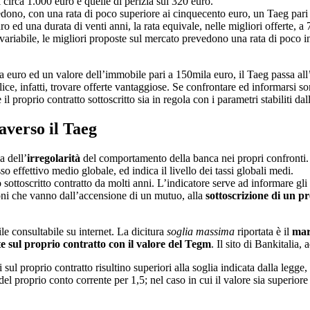
 circa 1.000 euro e quelle di perizia sui 320 euro.
evedono, con una rata di poco superiore ai cinquecento euro, un Taeg pa
o ed una durata di venti anni, la rata equivale, nelle migliori offerte, 
o variabile, le migliori proposte sul mercato prevedono una rata di poco 
la euro ed un valore dell’immobile pari a 150mila euro, il Taeg passa a
, infatti, trovare offerte vantaggiose. Se confrontare ed informarsi so
il proprio contratto sottoscritto sia in regola con i parametri stabiliti dal
averso il Taeg
a dell’
irregolarità
del comportamento della banca nei propri confronti. 
asso effettivo medio globale, ed indica il livello dei tassi globali medi.
 sottoscritto contratto da molti anni. L’indicatore serve ad informare gli 
ioni che vanno dall’accensione di un mutuo, alla
sottoscrizione di un pr
le consultabile su internet. La dicitura
soglia massima
riportata è il
mar
e sul proprio contratto con il valore del Tegm
. Il sito di Bankitalia
i sul proprio contratto risultino superiori alla soglia indicata dalla legge
 del proprio conto corrente per 1,5; nel caso in cui il valore sia superior