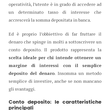
operatività, l’utente è in grado di accedere ad
un determinato tasso di interesse che
accrescerà la somma depositata in banca.
Ed è proprio l’obbiettivo di far fruttare il
denaro che spinge in molti a sottoscrivere un
conto deposito. Il prodotto rappresenta la
scelta ideale
per chi intende ottenere un
margine di interessi con il semplice
deposito del denaro
. Insomma un metodo
semplice di investire, anche se non mancano
gli svantaggi.
Conto deposito: le caratteristiche
principali