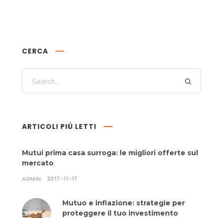
CERCA
ARTICOLI PIÙ LETTI
Mutui prima casa surroga: le migliori offerte sul
mercato
ADMIN
2017-11-17
Mutuo e inflazione: strategie per
proteggere il tuo investimento