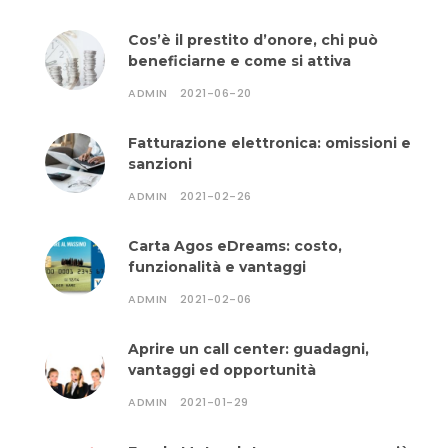
Cos’è il prestito d’onore, chi può
beneficiarne e come si attiva
ADMIN
2021-06-20
Fatturazione elettronica: omissioni e
sanzioni
ADMIN
2021-02-26
Carta Agos eDreams: costo,
funzionalità e vantaggi
ADMIN
2021-02-06
Aprire un call center: guadagni,
vantaggi ed opportunità
ADMIN
2021-01-29