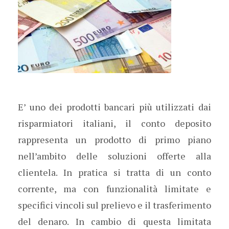
E’ uno dei prodotti bancari più utilizzati dai
risparmiatori italiani, il conto deposito
rappresenta un prodotto di primo piano
nell’ambito delle soluzioni offerte alla
clientela. In pratica si tratta di un conto
corrente, ma con funzionalità limitate e
specifici vincoli sul prelievo e il trasferimento
del denaro. In cambio di questa limitata