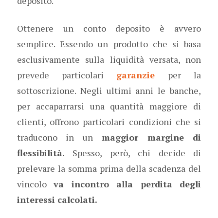
deposito.
Ottenere un conto deposito è avvero
semplice. Essendo un prodotto che si basa
esclusivamente sulla liquidità versata, non
prevede particolari
garanzie
per la
sottoscrizione. Negli ultimi anni le banche,
per accaparrarsi una quantità maggiore di
clienti, offrono particolari condizioni che si
traducono in un
maggior margine di
flessibilità.
Spesso, però, chi decide di
prelevare la somma prima della scadenza del
vincolo
va incontro alla perdita degli
interessi calcolati.