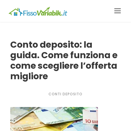
Conto deposito: la
guida. Come funziona e
come scegliere l’offerta
migliore
CONTI DEPOSITO