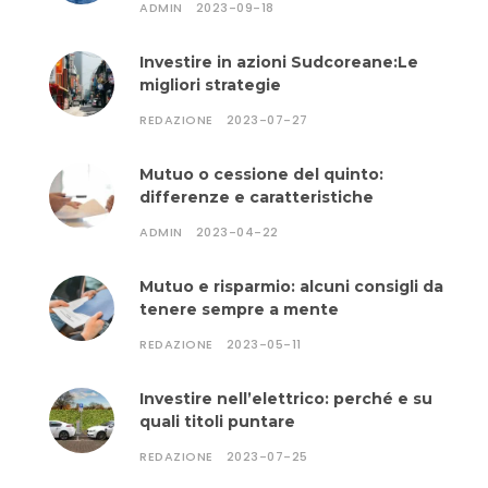
ADMIN
2023-09-18
Investire in azioni Sudcoreane:Le
migliori strategie
REDAZIONE
2023-07-27
Mutuo o cessione del quinto:
differenze e caratteristiche
ADMIN
2023-04-22
Mutuo e risparmio: alcuni consigli da
tenere sempre a mente
REDAZIONE
2023-05-11
Investire nell’elettrico: perché e su
quali titoli puntare
REDAZIONE
2023-07-25