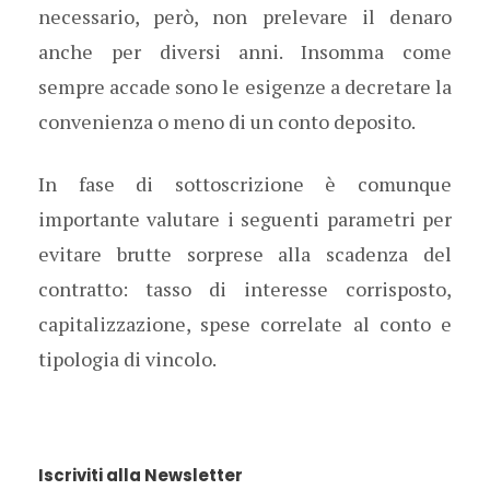
necessario, però, non prelevare il denaro
anche per diversi anni. Insomma come
sempre accade sono le esigenze a decretare la
convenienza o meno di un conto deposito.
In fase di sottoscrizione è comunque
importante valutare i seguenti parametri per
evitare brutte sorprese alla scadenza del
contratto: tasso di interesse corrisposto,
capitalizzazione, spese correlate al conto e
tipologia di vincolo.
Iscriviti alla Newsletter