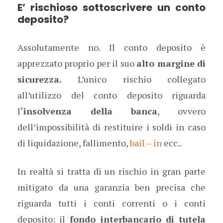
E’ rischioso sottoscrivere un conto
deposito?
Assolutamente no. Il conto deposito è
apprezzato proprio per il suo
alto margine di
sicurezza.
L’unico rischio collegato
all’utilizzo del conto deposito riguarda
l
‘insolvenza della banca
, ovvero
dell’impossibilità di restituire i soldi in caso
di liquidazione, fallimento,
bail – in
ecc..
In realtà si tratta di un rischio in gran parte
mitigato da una garanzia ben precisa che
riguarda tutti i conti correnti o i conti
deposito: il
fondo interbancario di tutela