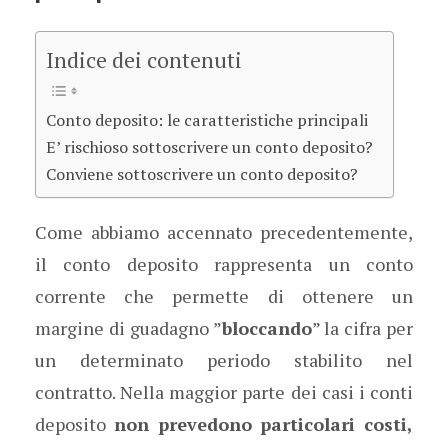
Indice dei contenuti
Conto deposito: le caratteristiche principali
E’ rischioso sottoscrivere un conto deposito?
Conviene sottoscrivere un conto deposito?
Come abbiamo accennato precedentemente,
il conto deposito rappresenta un conto
corrente che permette di ottenere un
margine di guadagno ”
bloccando
” la cifra per
un determinato periodo stabilito nel
contratto. Nella maggior parte dei casi i conti
deposito
non prevedono particolari costi,