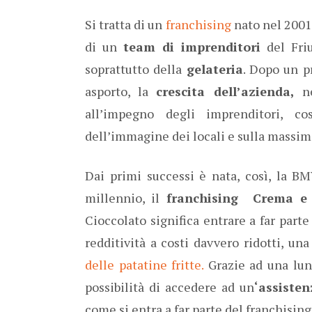
Si tratta di un
franchising
nato nel 2001 
di un
team di imprenditori
del Friu
soprattutto della
gelateria
. Dopo un p
asporto, la
crescita dell’azienda,
ne
all’impegno degli imprenditori, c
dell’immagine dei locali e sulla massim
Dai primi successi è nata, così, la BM
millennio, il
franchising Crema e C
Cioccolato significa entrare a far part
redditività a costi davvero ridotti, un
delle patatine fritte.
Grazie ad una lung
possibilità di accedere ad un
‘assiste
come si entra a far parte del franchisi