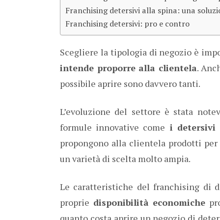
Franchising detersivi alla spina: una solu
Franchising detersivi: pro e contro
Scegliere la tipologia di negozio è imp
intende proporre alla clientela
. Anc
possibile aprire sono davvero tanti.
L’evoluzione del settore è stata note
formule innovative come
i detersivi 
propongono alla clientela prodotti per
un varietà di scelta molto ampia.
Le caratteristiche del franchising di 
proprie
disponibilità economiche
pro
quanto costa aprire un negozio di deter