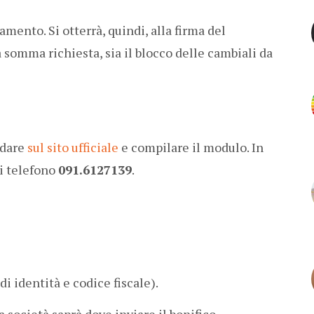
amento. Si otterrà, quindi, alla firma del
la somma richiesta, sia il blocco delle cambiali da
ndare
sul sito ufficiale
e compilare il modulo. In
di telefono
091.6127139
.
 identità e codice fiscale).
 società saprà dove inviare il bonifico.