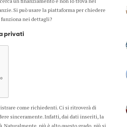
 cerca un finanziamento e non lo trova nel
nzie. Si può usare la piattaforma per chiedere
 funziona nei dettagli?
a privati
to
gistrare come richiedenti. Ci si ritroverà di
ere sinceramente. Infatti, dai dati inseriti, la
tà. Naturalmente, più è alto questo grado, più si