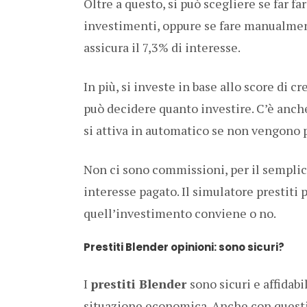
Oltre a questo, si può scegliere se far fa
investimenti, oppure se fare manualment
assicura il 7,3% di interesse.
In più, si investe in base allo score di cr
può decidere quanto investire. C’è anche
si attiva in automatico se non vengono 
Non ci sono commissioni, per il semplice
interesse pagato. Il simulatore prestiti 
quell’investimento conviene o no.
Prestiti Blender opinioni: sono sicuri?
I
prestiti Blender
sono sicuri e affidab
situazione economica. Anche con questi 